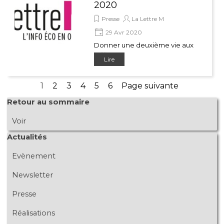
2020
Presse
La Lettre M
29 Avr 2020
Donner une deuxième vie aux
milliers
Lire
Page actuelle :
1
Aller à la page :
2
Aller à la page :
3
Aller à la page :
4
Aller à la page :
5
Aller à la page :
6
Page suivante
Sauter le bloc Retour au sommaire
Retour au sommaire
Voir
Sauter le bloc Actualités
Actualités
Evènement
Newsletter
Presse
Réalisations