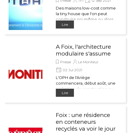
Presse
TF1
12 Sep 2021
Des maisons low-cost comme
la tiny house que l'on peut
construire soi-même ou alors
Lire
des containers transformés en
maisons.
A Foix, l'architecture
modulaire s'assume
Presse
Le Moniteur
02 Jul 2021
L'OPH de l'Ariège
commencera, début août, une
opération de construction au
Lire
coeur de la cité Pierre-Faur à
Foix (Ariège).
Foix : une résidence
en conteneurs
recyclés va voir le jour