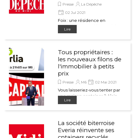
Presse
La Dépêche
02 Jul 2021
Foix : une résidence en
conteneurs recyclés va voir le
Lire
jour à la cité Pierre-Faur
Tous propriétaires :
les nouveaux filons de
l'immobilier à petits
prix
Presse
M6
02 Mai 2021
Vous laisseriez-vous tenter par
une maison container ? Alain
Lire
et Corinne l’ont fait et leur rêve
est devenu réalité.
La société biterroise
Everia réinvente ses
cntainers recyclés