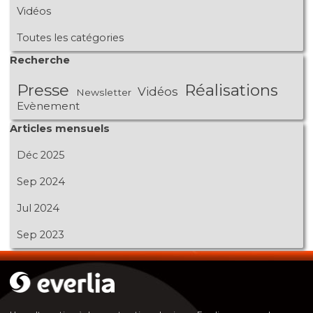
Vidéos
Toutes les catégories
Sauter le bloc Recherche
Recherche
Presse
Réalisations
Vidéos
Newsletter
Evènement
Sauter le bloc Articles mensuels
Articles mensuels
Déc 2025
Sep 2024
Jul 2024
Sep 2023