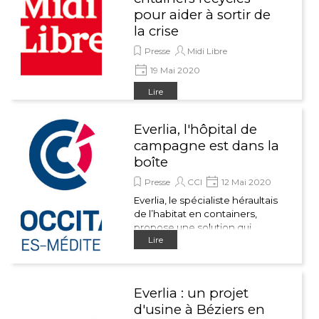
pour aider à sortir de
la crise
Presse
Midi Libre
19 Mai 2020
Lire
Everlia, l'hôpital de
campagne est dans la
boîte
Presse
CCI
12 Mai 2020
Everlia, le spécialiste héraultais
de l’habitat en containers,
propose une solution qui
Lire
coche toutes les cases d’un
cahier des charges ô combien
spécifique.
Everlia : un projet
d'usine à Béziers en