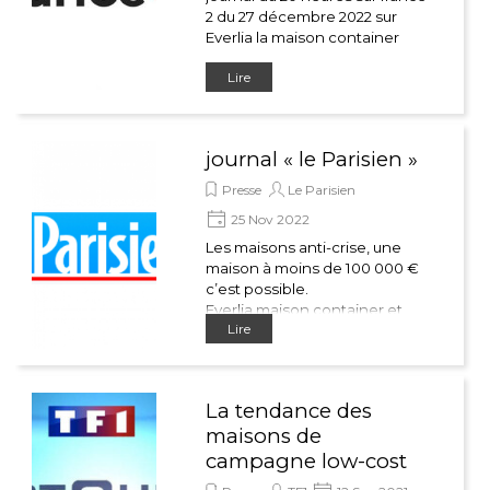
2 du 27 décembre 2022 sur
Everlia la maison container
Lire
journal « le Parisien »
Presse
Le Parisien
25 Nov 2022
Les maisons anti-crise, une
maison à moins de 100 000 €
c’est possible.
Everlia maison container et
Lire
d’autres systèmes constructifs
en comparaison, la
construction container Everlia
a de beaux jours devant elle.
La tendance des
Solidité, rapidité, finitions,
maisons de
solidité, environnement et prix
sont des atouts majeurs de la
campagne low-cost
construction container.