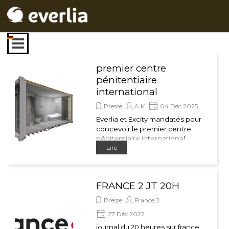
Aller au contenu
Sauter le menu
premier centre
pénitentiaire
international
Presse
A.K.
04 Déc 2025
Everlia et Excity mandatés pour
concevoir le premier centre
pénitentiaire international
Lire
modulaire de 15 000 cellules
pour une principauté
souveraine visionnaire
FRANCE 2 JT 20H
Presse
France 2
27 Déc 2022
journal du 20 heures sur france