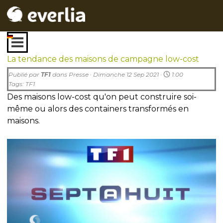
Aller au contenu
Sauter le menu
La tendance des maisons de campagne low-cost
Publié par
TF1
dans
Presse
· Dimanche 12 Sep 2021 ·
1:00
Tags:
TF1
Des maisons low-cost qu'
on peut construire soi-
même ou alors des containers transformés en
maisons.