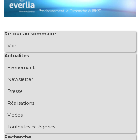
Sauter le bloc Retour au sommaire
Retour au sommaire
Voir
Sauter le bloc Actualités
Actualités
Evènement
Newsletter
Presse
Réalisations
Vidéos
Toutes les catégories
Sauter le bloc Recherche
Recherche