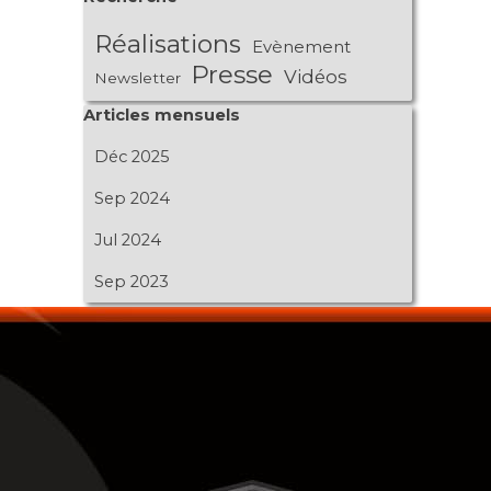
Réalisations
Evènement
Presse
Vidéos
Newsletter
Sauter le bloc Articles mensuels
Articles mensuels
Déc 2025
Sep 2024
Jul 2024
Sep 2023