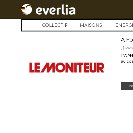
Aller au contenu
COLLECTIF
MAISONS
▼
ENERGI
▼
A Fo
Pres
L'OPH
au coe
Lire