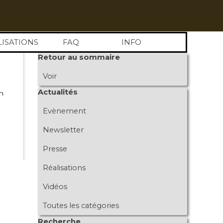
LISATIONS
FAQ
INFO
Sauter le bloc Retour au sommaire
Retour au sommaire
Voir
Sauter le bloc Actualités
Actualités
n
Evènement
Newsletter
Presse
Réalisations
Vidéos
Toutes les catégories
Sauter le bloc Recherche
Recherche