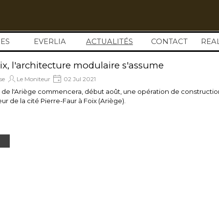
Sauter le menu
ES
EVERLIA
ACTUALITÉS
▼
CONTACT
REA
ix, l'architecture modulaire s'assume
se
Le Moniteur
02 Jul 2021
 de l'Ariège commencera, début août, une opération de constructio
ur de la cité Pierre-Faur à Foix (Ariège).