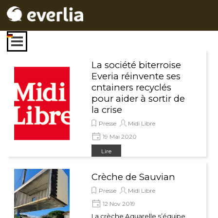
Aller au contenu
Sauter le menu
La société biterroise
Everia réinvente ses
cntainers recyclés
pour aider à sortir de
la crise
Presse
Midi Libre
19 Mai 2020
Lire
Crèche de Sauvian
Presse
Midi Libre
12 Nov 2019
La crèche Aquarelle s’équipe