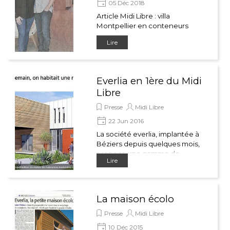
05 Déc 2018
Article Midi Libre : villa
Montpellier en conteneurs
Lire
Everlia en 1ère du Midi
Libre
Presse
Midi Libre
22 Jun 2016
La société everlia, implantée à
Béziers depuis quelques mois,
propose une gamme de
Lire
logements fabriqués à partir
de containers usagés pour les
bourses modestes et les plus
pressés.
La maison écolo
Presse
Midi Libre
10 Déc 2015