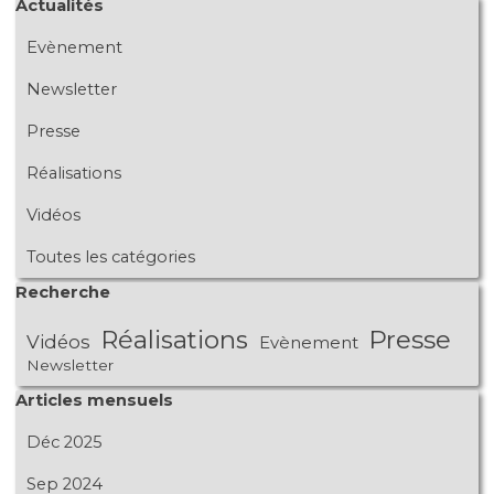
Sauter le bloc Actualités
Actualités
Evènement
Newsletter
Presse
Réalisations
Vidéos
Toutes les catégories
Sauter le bloc Recherche
Recherche
Réalisations
Presse
Vidéos
Evènement
Newsletter
Sauter le bloc Articles mensuels
Articles mensuels
Déc 2025
Sep 2024