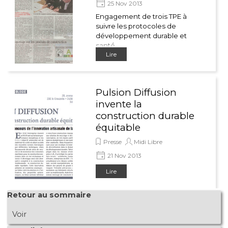
25 Nov 2013
Engagement de trois TPE à
suivre les protocoles de
développement durable et
santé.
Lire
Pulsion Diffusion
invente la
construction durable
équitable
Presse
Midi Libre
21 Nov 2013
En 2010, l’entreprise investit en
Lire
R&D axée sur la haute
performance énergétique et
Sauter le bloc Retour au sommaire
Retour au sommaire
les C.O.V.
Voir