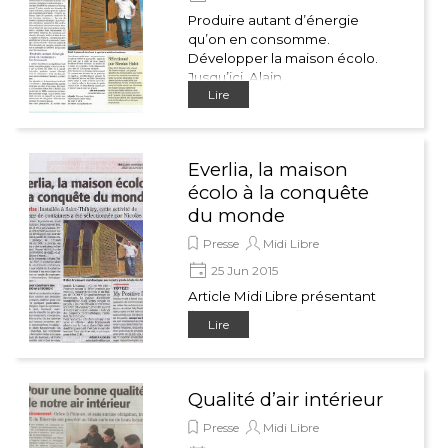
Produire autant d’énergie
qu’on en consomme.
Développer la maison écolo.
Jusqu’ici, Alain
Lire
KRZYZANOWSKI avait peu
communiqué.
Everlia, la maison
écolo à la conquête
du monde
Presse
Midi Libre
25 Jun 2015
Article Midi Libre présentant
l’entreprise Everlia, concept
Lire
écologique de recyclage de
container, sélectionné par
Nicolas Hulot.
Qualité d’air intérieur
Presse
Midi Libre