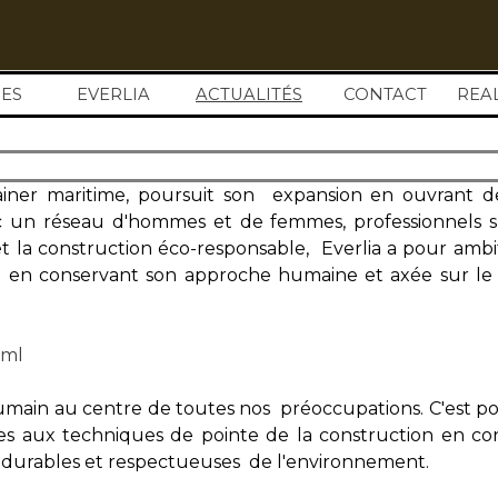
Sauter le menu
ES
EVERLIA
ACTUALITÉS
▼
CONTACT
REA
ainer maritime, poursuit son expansion en ouvrant de
ec un réseau d'hommes et de femmes, professionnels 
et la construction éco-responsable, Everlia a pour ambi
t en conservant son approche humaine et axée sur le 
tml
humain au centre de toutes nos préoccupations. C'est p
 aux techniques de pointe de la construction en con
, durables et respectueuses de l'environnement.