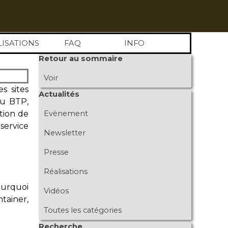
LISATIONS
FAQ
INFO
Sauter le bloc Retour au sommaire
Retour au sommaire
Voir
s sites
Sauter le bloc Actualités
Actualités
su BTP,
tion de
Evènement
service
Newsletter
Presse
Réalisations
ourquoi
Vidéos
tainer,
Toutes les catégories
Sauter le bloc Recherche
Recherche