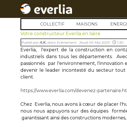
Aller au contenu
COLLECTIF
MAISONS
▼
ENERGI
▼
Votre constructeur Everlia en Isère
Publié par
A.K.
dans
Evènement
· Jeudi 04 Mai 2023 ·
1:30
Everlia, l'expert de la construction en cont
industriels dans tous les départements. Av
passionnés par l'environnement, l'innovation 
devenir le leader incontesté du secteur tou
client.
https://www.everlia.com/devenez-partenaire.h
Chez Everlia, nous avons à cœur de placer l'
nous nous appuyons sur des équipes formées
garantissant ainsi des constructions modernes