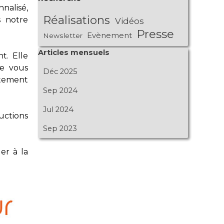
nalisé,
Réalisations
s notre
Vidéos
Presse
Evènement
Newsletter
Sauter le bloc Articles mensuels
Articles mensuels
t. Elle
de vous
Déc 2025
rtement
Sep 2024
Jul 2024
uctions
Sep 2023
er à la