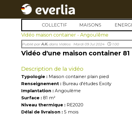
Aller au contenu
COLLECTIF
MAISONS
▼
ENERGI
▼
Vidéo maison container - Angoulême
Publié par
A.K.
dans
Vidéos
· Mardi 09 Jul 2024 ·
1:00
Vidéo d'une maison container 8
Description de la vidéo
Typologie :
Maison container plain pied
Renseignement :
Bureau d'études Excity
Implantation :
Angoulême
Surface :
81
m²
Niveau thermique :
RE2020
Délai de livraison :
5
mois