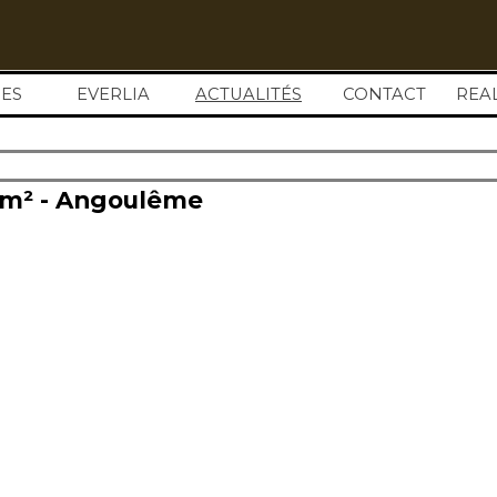
Sauter le menu
ES
EVERLIA
ACTUALITÉS
▼
CONTACT
REA
1 m² - Angoulême