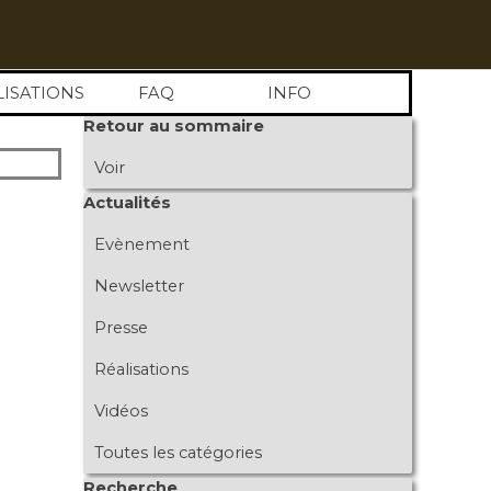
LISATIONS
FAQ
INFO
Sauter le bloc Retour au sommaire
Retour au sommaire
Voir
Sauter le bloc Actualités
Actualités
Evènement
Newsletter
Presse
Réalisations
Vidéos
Toutes les catégories
Sauter le bloc Recherche
Recherche