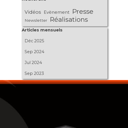
Presse
Vidéos
Evènement
Réalisations
Newsletter
Sauter le bloc Articles mensuels
Articles mensuels
Déc 2025
Sep 2024
Jul 2024
Sep 2023