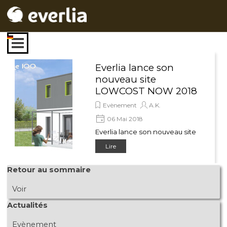
Aller au contenu
Sauter le menu
Everlia lance son
nouveau site
LOWCOST NOW 2018
Evènement
A.K.
06 Mai 2018
Everlia lance son nouveau site
LOWCOST NOW 2018
Lire
www.now.tf , une solution
autoconstructeur.
Sauter le bloc Retour au sommaire
Retour au sommaire
NOW est la marque Lowcost
de la société Everlia.
Voir
Sauter le bloc Actualités
Actualités
Evènement