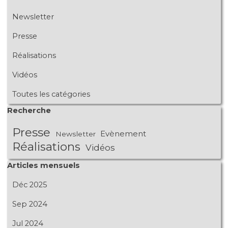
Newsletter
Presse
Réalisations
Vidéos
Toutes les catégories
Sauter le bloc Recherche
Recherche
Presse
Evènement
Newsletter
Réalisations
Vidéos
Sauter le bloc Articles mensuels
Articles mensuels
Déc 2025
Sep 2024
Jul 2024