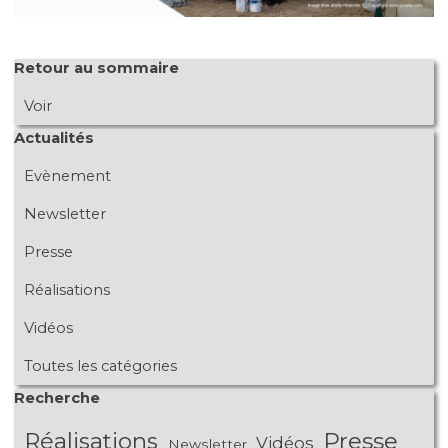
Sauter le bloc Retour au sommaire
Retour au sommaire
Voir
Sauter le bloc Actualités
Actualités
Evènement
Newsletter
Presse
Réalisations
Vidéos
Toutes les catégories
Sauter le bloc Recherche
Recherche
Réalisations
Presse
Vidéos
Newsletter