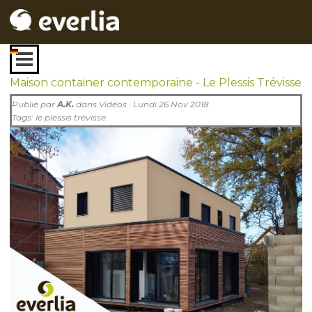
Aller au contenu
Sauter le menu
Maison container contemporaine - Le Plessis Trévisse
Publié par
A.K.
dans
Vidéos
· Lundi 26 Nov 2018
Tags:
le plessis trevisse